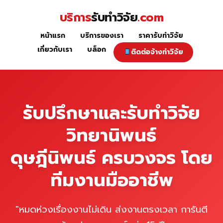
Skip
บริการ
รับทำวิจัย
.com
to
content
หน้าแรก
บริการของเรา
ราคารับทำวิจัย
หน้าแรก
เกี่ยวกับเรา
บล็อก
ติดต่อจ้างทำวิจัย
รับปรึกษาและรับทำวิจัย
วิทยานิพนธ์
ดุษฎีนิพนธ์ ครบวงจร โดย
ทีมงานมืออาชีพ
"หมดห่วงเรื่องงานไม่เดิน ส่งงานตรงเวลา การันตี