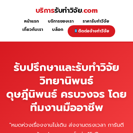
Skip
บริการ
รับทำวิจัย
.com
to
content
หน้าแรก
บริการของเรา
ราคารับทำวิจัย
หน้าแรก
เกี่ยวกับเรา
บล็อก
ติดต่อจ้างทำวิจัย
รับปรึกษาและรับทำวิจัย
วิทยานิพนธ์
ดุษฎีนิพนธ์ ครบวงจร โดย
ทีมงานมืออาชีพ
"หมดห่วงเรื่องงานไม่เดิน ส่งงานตรงเวลา การันตี