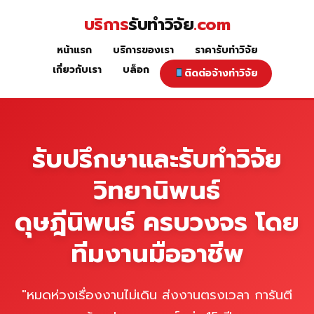
Skip
บริการ
รับทำวิจัย
.com
to
content
หน้าแรก
บริการของเรา
ราคารับทำวิจัย
หน้าแรก
เกี่ยวกับเรา
บล็อก
ติดต่อจ้างทำวิจัย
รับปรึกษาและรับทำวิจัย
วิทยานิพนธ์
ดุษฎีนิพนธ์ ครบวงจร โดย
ทีมงานมืออาชีพ
"หมดห่วงเรื่องงานไม่เดิน ส่งงานตรงเวลา การันตี