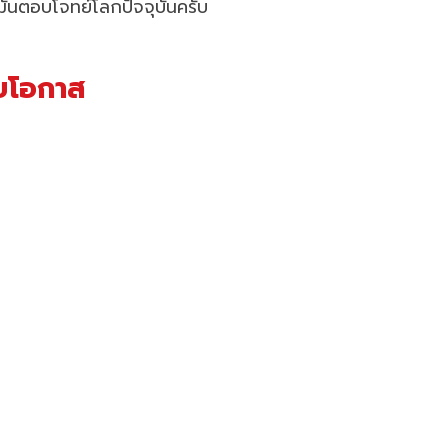
มันตอบโจทย์โลกปัจจุบันครับ
อยโอกาส