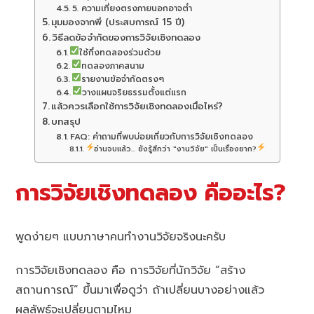
5. ความเที่ยงตรงภายนอกอาจต่ำ
มุมมองจากพี่ (ประสบการณ์ 15 ปี)
วิธีลดข้อจำกัดของการวิจัยเชิงทดลอง
ใช้กึ่งทดลองร่วมด้วย
ทดลองภาคสนาม
รายงานข้อจำกัดตรงๆ
วางแผนจริยธรรมตั้งแต่แรก
แล้วควรเลือกใช้การวิจัยเชิงทดลองเมื่อไหร่?
บทสรุป
FAQ: คำถามที่พบบ่อยเกี่ยวกับการวิจัยเชิงทดลอง
อ่านจบแล้ว... ยังรู้สึกว่า "งานวิจัย" เป็นเรื่องยาก?
การวิจัยเชิงทดลอง คืออะไร?
พูดง่ายๆ แบบภาษาคนทำงานวิจัยจริงนะครับ
การวิจัยเชิงทดลอง คือ การวิจัยที่นักวิจัย “สร้าง
สถานการณ์” ขึ้นมาเพื่อดูว่า ถ้าเปลี่ยนบางอย่างแล้ว
ผลลัพธ์จะเปลี่ยนตามไหม