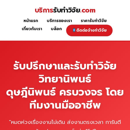
Skip
บริการ
รับทำวิจัย
.com
to
content
หน้าแรก
บริการของเรา
ราคารับทำวิจัย
หน้าแรก
เกี่ยวกับเรา
บล็อก
ติดต่อจ้างทำวิจัย
รับปรึกษาและรับทำวิจัย
วิทยานิพนธ์
ดุษฎีนิพนธ์ ครบวงจร โดย
ทีมงานมืออาชีพ
"หมดห่วงเรื่องงานไม่เดิน ส่งงานตรงเวลา การันตี