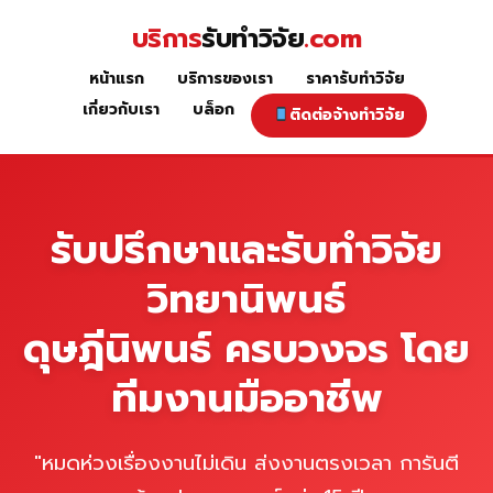
Skip
บริการ
รับทำวิจัย
.com
to
content
หน้าแรก
บริการของเรา
ราคารับทำวิจัย
หน้าแรก
เกี่ยวกับเรา
บล็อก
ติดต่อจ้างทำวิจัย
รับปรึกษาและรับทำวิจัย
วิทยานิพนธ์
ดุษฎีนิพนธ์ ครบวงจร โดย
ทีมงานมืออาชีพ
"หมดห่วงเรื่องงานไม่เดิน ส่งงานตรงเวลา การันตี