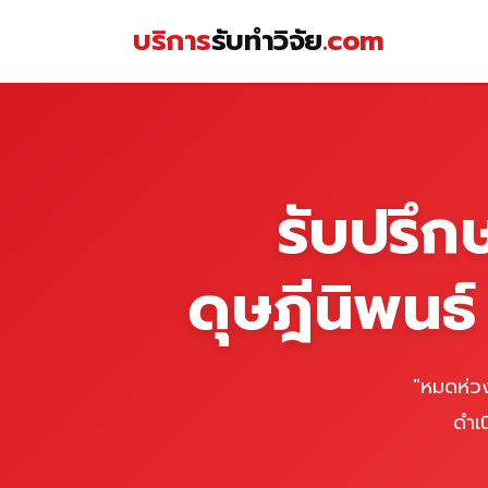
Skip
บริการ
รับทำวิจัย
.com
to
content
หน้าแรก
รับปรึก
ดุษฎีนิพนธ
"หมดห่วง
ดำเ