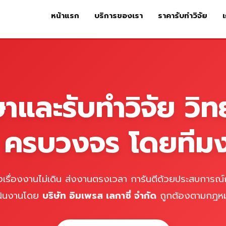
หน้าแรก
บริการของเรา
ราคารับทำวิจัย
เ
หน้าแรก
บริการของเรา
ร
ษาและรับทำวิจัย วิท
์ ครบวงจร โดยทีม
เรื่องงานไม่เดิน ส่งงานตรงเวลา การันตีด้วยประสบการณ์ก
นินงานโดย
บริษัท อิมเพรส เลกาซี่ จำกัด
ถูกต้องตามกฎห