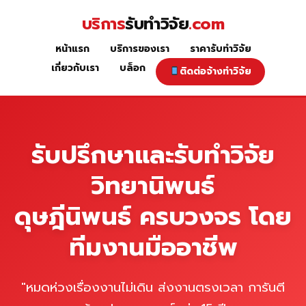
Skip
บริการ
รับทำวิจัย
.com
to
content
หน้าแรก
บริการของเรา
ราคารับทำวิจัย
หน้าแรก
เกี่ยวกับเรา
บล็อก
ติดต่อจ้างทำวิจัย
รับปรึกษาและรับทำวิจัย
วิทยานิพนธ์
ดุษฎีนิพนธ์ ครบวงจร โดย
ทีมงานมืออาชีพ
"หมดห่วงเรื่องงานไม่เดิน ส่งงานตรงเวลา การันตี