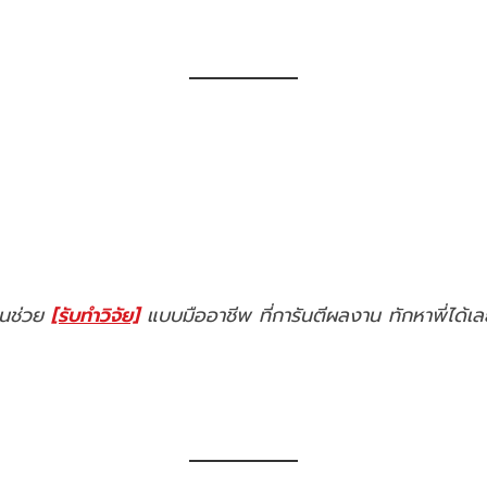
าคนช่วย
[รับทำวิจัย]
แบบมืออาชีพ ที่การันตีผลงาน ทักหาพี่ได้เ