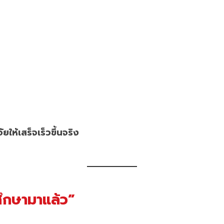
ให้เสร็จเร็วขึ้นจริง
นศึกษามาแล้ว”