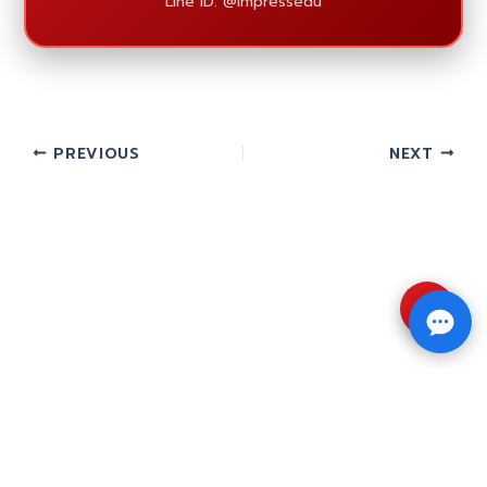
Line ID: @impressedu
PREVIOUS
NEXT
⇧