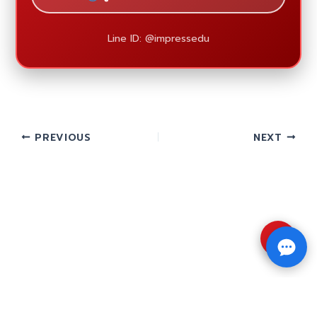
Line ID: @impressedu
PREVIOUS
NEXT
⇧