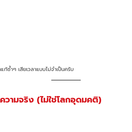
าแก้ซ้ำๆ เสียเวลาแบบไม่จำเป็นครับ
มจริง (ไม่ใช่โลกอุดมคติ)