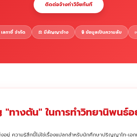
ติดต่อจ้างทำวิจัยทันที
เลกาซี่ จำกัด
⚖️ มีสัญญาจ้าง
🔒 ข้อมูลเป็นความลับ
✅
 "ทางตัน" ในการทำวิทยานิพนธ์อยู
่งอยู่ ความรู้สึกนี้ไม่ใช่เรื่องแปลกสำหรับนักศึกษาปริญญาโท-เอ