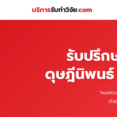
Skip
บริการ
รับทำวิจัย
.com
to
content
หน้าแรก
รับปรึก
ดุษฎีนิพนธ
"หมดห่วง
ดำเ