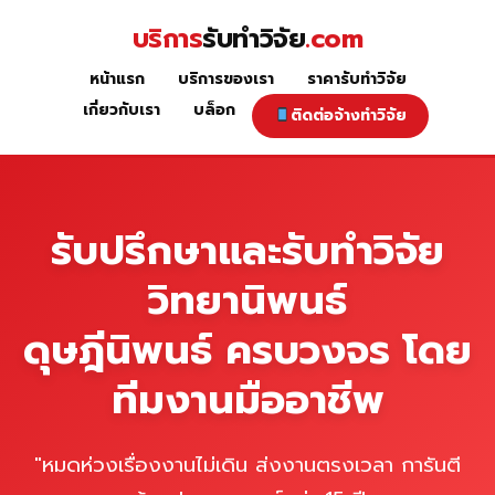
Skip
บริการ
รับทำวิจัย
.com
to
content
หน้าแรก
บริการของเรา
ราคารับทำวิจัย
หน้าแรก
เกี่ยวกับเรา
บล็อก
ติดต่อจ้างทำวิจัย
รับปรึกษาและรับทำวิจัย
วิทยานิพนธ์
ดุษฎีนิพนธ์ ครบวงจร โดย
ทีมงานมืออาชีพ
"หมดห่วงเรื่องงานไม่เดิน ส่งงานตรงเวลา การันตี