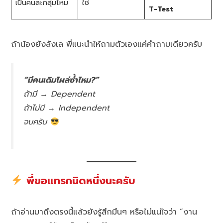
เป็นคนละกลุ่มไหม
ใช่
T-Test
ถ้าน้องยังลังเล พี่แนะนำให้ถามตัวเองแค่คำถามเดียวครับ
“มีคนเดิมโผล่ซ้ำไหม?”
ถ้ามี → Dependent
ถ้าไม่มี → Independent
จบครับ
พี่ขอแทรกนิดหนึ่งนะครับ
ถ้าอ่านมาถึงตรงนี้แล้วยังรู้สึกมึนๆ หรือไม่แน่ใจว่า “งาน