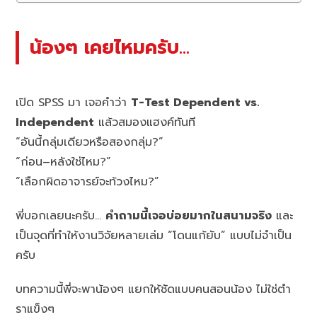
น้องๆ เคยไหมครับ…
เปิด SPSS มา เจอคำว่า
T-Test Dependent vs.
Independent
แล้วสมองแฮงค์ทันที
“อันนี้กลุ่มเดียวหรือสองกลุ่ม?”
“ก่อน–หลังใช่ไหม?”
“เลือกผิดอาจารย์จะท้วงไหม?”
พี่บอกเลยนะครับ…
คำถามนี้เจอบ่อยมากในสนามจริง
และ
เป็นจุดที่ทำให้งานวิจัยหลายเล่ม “โดนแก้ยับ” แบบไม่จำเป็น
ครับ
บทความนี้พี่จะพาน้องๆ แยกให้ชัดแบบคนสอนน้อง ไม่ใช่ตำ
ราแข็งๆ