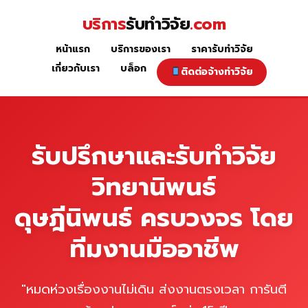
Skip
บริการ
รับทำวิจัย
.com
to
content
หน้าแรก
บริการของเรา
ราคารับทำวิจัย
หน้าแรก
เกี่ยวกับเรา
บล็อก
ติดต่อจ้างทำวิจัย
รับปรึกษาและรับทำวิจัย
วิทยานิพนธ์
ดุษฎีนิพนธ์ ครบวงจร โดย
ทีมงานมืออาชีพ
"หมดห่วงเรื่องงานไม่เดิน ส่งงานตรงเวลา การันตี