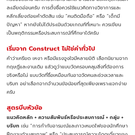
ละเอียดอ่อนครับ การตั้งชื่อควรใช้แนวคิดทางวิชาการและ
หลีกเลี่ยงถ้อยคำตัดสิน เช่น “คนติดมือถือ” หรือ “เด็กมี
ปัญหา” หากยังไม่ได้ประเมินด้วยเกณฑ์ที่เหมาะ ควรเขียน
เป็นพฤติกรรมหรือประสบการณ์ที่ศึกษาได้ครับ
เริ่มจาก Construct ไม่ใช่คำทั่วไป
คำว่าเครียด เหงา หรือมีแรงจูงใจมีหลายมิติ เลือกนิยามจาก
ทฤษฎีและงานเดิม แล้วดูว่าแบบวัดครอบคลุมสิ่งที่ต้องการ
จริงหรือไม่ แบบวัดที่ชื่อเหมือนกันอาจวัดคนละช่วงเวลาและ
บริบท อย่าเลือกจากจำนวนข้อน้อยที่สุดเพียงเพราะแจกง่าย
ครับ
สูตรบีบหัวข้อ
แนวคิดหลัก + ความสัมพันธ์หรือประสบการณ์ + กลุ่ม +
บริบท
เช่น “การกำกับอารมณ์และภาวะหมดไฟของนักศึกษา
ฝึกงานด้านสุขภาพ” หรือ “ประสบการณ์ความโดดเดี่ยวของ