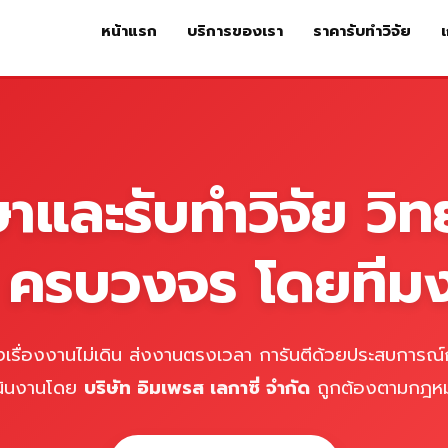
หน้าแรก
บริการของเรา
ราคารับทำวิจัย
เ
หน้าแรก
บริการของเรา
ร
ษาและรับทำวิจัย วิท
์ ครบวงจร โดยทีม
เรื่องงานไม่เดิน ส่งงานตรงเวลา การันตีด้วยประสบการณ์ก
นินงานโดย
บริษัท อิมเพรส เลกาซี่ จำกัด
ถูกต้องตามกฎห