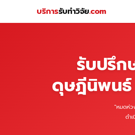
Skip
บริการ
รับทำวิจัย
.com
to
content
หน้าแรก
รับปรึก
ดุษฎีนิพนธ
"หมดห่วง
ดำเ