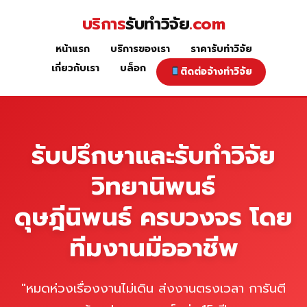
Skip
บริการ
รับทำวิจัย
.com
to
content
หน้าแรก
บริการของเรา
ราคารับทำวิจัย
หน้าแรก
เกี่ยวกับเรา
บล็อก
ติดต่อจ้างทำวิจัย
รับปรึกษาและรับทำวิจัย
วิทยานิพนธ์
ดุษฎีนิพนธ์ ครบวงจร โดย
ทีมงานมืออาชีพ
"หมดห่วงเรื่องงานไม่เดิน ส่งงานตรงเวลา การันตี