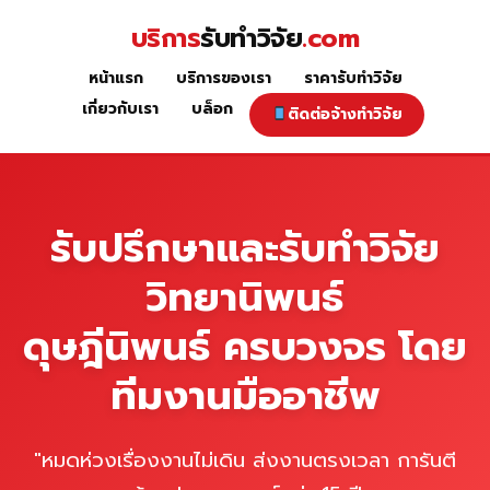
Skip
บริการ
รับทำวิจัย
.com
to
content
หน้าแรก
บริการของเรา
ราคารับทำวิจัย
หน้าแรก
เกี่ยวกับเรา
บล็อก
ติดต่อจ้างทำวิจัย
รับปรึกษาและรับทำวิจัย
วิทยานิพนธ์
ดุษฎีนิพนธ์ ครบวงจร โดย
ทีมงานมืออาชีพ
"หมดห่วงเรื่องงานไม่เดิน ส่งงานตรงเวลา การันตี